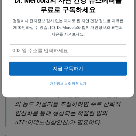
Dr. Mercola의 자연 건강 뉴스레터를
된 물 또는 EZ 워터를 의미한다)"고
페이브
무료로 구독하세요
는 설명한다.
검열이나 전자정보 감시 없는 제대로 된 자연 건강 정보를 자유롭
게 확인하실 수 있습니다. Dr. Mercola와 함께 개인정보와 표현의
"그러니까… 물뿐만 아니라 전해질과 단백
자유를 지켜보세요.
질도 필요하다. 그리고… 적절한 농도 기울
기를 유지하거나 세포 안팎의 전해질 비율
을 적절하게 조절하려면 에너지가 필요하
다.
지금 구독하기
플라스마막 이론(plasma membrane theory)
개인정보 보호 정책 보기
에 따르면, 세포막 기반 펌프가 세포 안팎
의 농도 기울기를 조절하려면 주로 산화적
인산화를 통해 생성되는 적절한 양의
ATP(아데노신삼인산)가 필요하다.