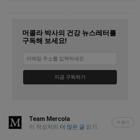
MedlinePlus, “Water in Diet”
USGS, May 22, 2019
Nutrients 2024, 16(14), 2264, Abstract
머콜라 박사의 건강 뉴스레터를
구독해 보세요!
Nutrients 2024, 16(14), 2264, 
Introduction
WHO, “WHO Regional Offices”
지금 구독하기
Nutrients 2024, 16(14), 2264, Materials 
and Methods
News-Medical, August 30, 2024
Team Mercola
Nutrients 2024, 16(14), 2264, FBDGs to 
더 읽기
이 작성자의
더 많은 글
읽기.
Promote Healthy Hydration and 
Reduce Sugary Beverage Health Risks