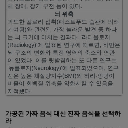
체 장애
,
장기 부전 등이 있다
.
뇌 위축
과도한 칼로리 섭취
(
패스트푸드 습관에 의해
기여됨
)
와 관련된 가장 놀라운 발견 중 하나
는 뇌 크기에 미치는 결과다
. '
라디올로지
(Radiology)'
에 발표된 연구에 따르면
,
비만은
뇌 구조의 변화와 특정 영역의 축소와 연관
이 있었다
.
이를 뒷받침하는 또 다른 연구는
'
뉴롤로지
(Neurology)'
에 발표되었으며
,
연구
진은 높은 체질량지수
(BMI)
와 허리
-
엉덩이
비율이 회백질 위축을 악화시킬 수 있음을
지적했다
.
가공된 가짜 음식 대신 진짜 음식을 선택하
라