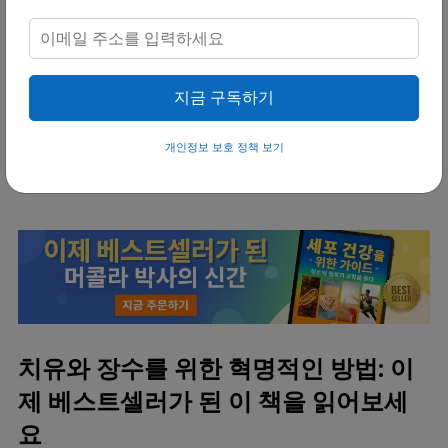
라. 또한, 사육 방식 때문에 리놀레산 함량이 높은 닭
고기와 돼지고기를 피할 것을 권장한다. 대신 주된 육
류로 양고기나 들소 고기를 고려하라. 과일과 채소 섭
취를 늘리는 것만으로도 건강에 큰 도움이 될 수 있
지금 구독하기
다.
개인정보 보호 정책 보기
치유와 장수를 위한 혁명적인 방법: 이
제 베스트셀러가 된 이 책을 읽어보세
요