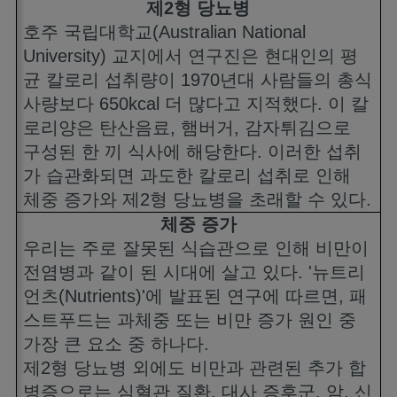
제
2
형 당뇨병
호주 국립대학교
(Australian National
University)
교지에서 연구진은 현대인의 평
균 칼로리 섭취량이
1970
년대 사람들의 총식
사량보다
650kcal
더 많다고 지적했다
.
이 칼
로리양은 탄산음료
,
햄버거
,
감자튀김으로
구성된 한 끼 식사에 해당한다
.
이러한 섭취
가 습관화되면 과도한 칼로리 섭취로 인해
체중 증가와 제
2
형 당뇨병을 초래할 수 있다
.
체중 증가
우리는 주로 잘못된 식습관으로 인해 비만이
전염병과 같이 된 시대에 살고 있다
. '
뉴트리
언츠
(Nutrients)'
에 발표된 연구에 따르면
,
패
스트푸드는 과체중 또는 비만 증가 원인 중
가장 큰 요소 중 하나다
.
제
2
형 당뇨병 외에도 비만과 관련된 추가 합
병증으로는 심혈관 질환
,
대사 증후군
,
암
,
신