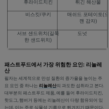
후라이드치킨
튀긴 해산물
비스킷/쿠키
매쉬드 포테이토
(
깬 감자
)
서브 샌드위치
(
길쭉
도넛
한 샌드위치
)
패스트푸드에서 가장 위험한 요인: 리놀레
산
필자는 세계적으로 만성 질환의 증가율을 높이는 주
요 요인 중 하나는
리놀레산
의 과도한 섭취라고 본다.
대부분의 패스트푸드 제품, 예를 들어 후라이드치킨,
핫도그, 햄버거 등에는 리놀레산이 다량 함유되어 있
는데, 이는 주로 식물성 기름으로 튀겨지기 때문이다.