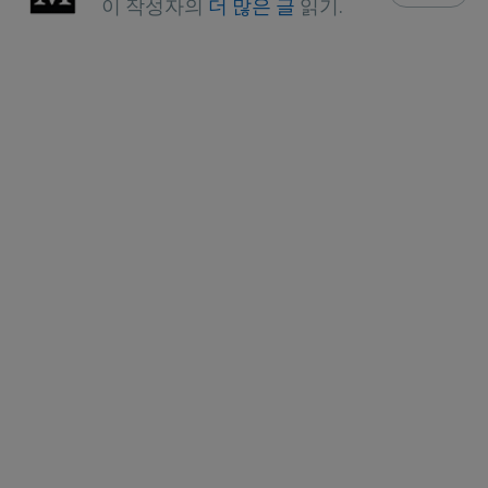
이 작성자의
더 많은 글
읽기.
Oxid Med Cell Longev. 2014;2014: 
360438. doi: 10.1155/2014/360438, 
Abstract
Pharmacognosy Review. 
2010;4(8):118-126, Oxidative Stress 
and Human Diseases
Free Radic Res. 2013 Aug:47 Suppl 1:3-
27, Abstract
Health Research Institute Certificate 
of Analysis
Moms Across America October 9, 
2023