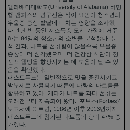
앨라배마대학교
(University of Alabama)
버밍
햄 캠퍼스의 연구진은 식이 요인이 청소년의
우울증 증상 발달에 미치는 영향을 조사했
다
. 1
년 반 동안 저소득층 도시 가정에 거주
하는
84
명의 청소년의 소변을 분석했다
.
분
석 결과
,
나트륨 섭취량이 많을수록 우울증
증상이 더 심각했으며
,
더 건강한 식단이 정
신적 웰빙을 향상시키는 데 도움이 될 수 있
음을 확인했다
.
패스트푸드는 일반적으로 맛을 증진시키고
방부제로 사용되기 때문에 다량의 나트륨을
함유하고 있다
.
게다가 나트륨 과다 섭취는
오래전부터 지속되어 왔다
. '
포브스
(Forbes)'
보고서에 따르면
, 1986
년 이후
2016
년까지
패스트푸드에 첨가된 나트륨의 양이
47%
증
가했다
.