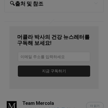
🔍
출처 및 참조
Yahoo! Finance, June 1, 2023
CEOWORLD Magazine, December 1, 
2022
머콜라 박사의 건강 뉴스레터를
Yahoo! Finance, June 1, 2023
구독해 보세요!
Harvard Health Publishing, June 16, 
2016
Eat This, Not That!, May 8, 2022
지금 구독하기
Nutrients 2017, 9(7), 662, Results and 
Discussion
Our World in Data, Palm Oil
Team Mercola
더 읽기