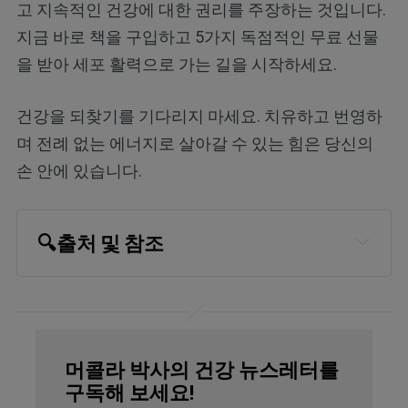
고 지속적인 건강에 대한 권리를 주장하는 것입니다.
지금 바로 책을 구입하고 5가지 독점적인 무료 선물
을 받아 세포 활력으로 가는 길을 시작하세요.
건강을 되찾기를 기다리지 마세요. 치유하고 번영하
며 전례 없는 에너지로 살아갈 수 있는 힘은 당신의
손 안에 있습니다.
🔍
출처 및 참조
Int J Mol Sci. 2024 Jul 24;25(15):8079, 
Conclusion
Int J Mol Sci. 2024 Jul 24;25(15):8079, 
머콜라 박사의 건강 뉴스레터를
Abstract
구독해 보세요!