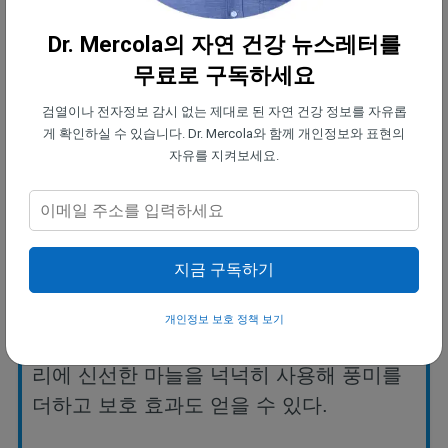
을 수 있다
.
Dr. Mercola의 자연 건강 뉴스레터를
무료로 구독하세요
양파를 더 자주 넣어 요리한다
.
양파를 기본
검열이나 전자정보 감시 없는 제대로 된 자연 건강 정보를 자유롭
으로 한 수프
,
스튜
,
볶음 요리에 사용한다
.
게 확인하실 수 있습니다. Dr. Mercola와 함께 개인정보와 표현의
요리하면서 맛이 부드럽게 변해도 여전히
자유를 지켜보세요.
많은 건강 효능을 유지할 수 있다
.
하루에
한 끼 이상 양파를 섭취하는 것을 목표로 한
다
.
지금 구독하기
마늘을 잊지 말자
.
알리움 계열의 일원인 마
개인정보 보호 정책 보기
늘은 양파의 항암 효과를 많이 공유한다
.
요
리에 신선한 마늘을 넉넉히 사용해 풍미를
더하고 보호 효과도 얻을 수 있다
.