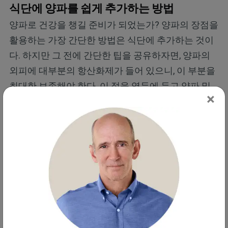
식단에 양파를 쉽게 추가하는 방법
양파로 건강을 챙길 준비가 되었는가? 양파의 장점을
활용하는 가장 간단한 방법은 식단에 추가하는 것이
다. 하지만 그 전에 간단한 팁을 공유하자면, 양파의
외피에 대부분의 항산화제가 들어 있으니, 이 부분을
최대한 보존해야 한다. 이 점을 염두에 두고 양파 및
×
여타 알리움 식물들을 식단에 어떻게 반영할 수 있을
지 알아보자.
생양파를 샐러드나 샌드위치에 넣는다
.
생
양파는 가장 큰 영양적 효과를 제공하며
,
그
유익한 화합물을 그대로 보존할 수 있다
.
샐
러드나 버거에 얇게 썬 빨간 양파를 넣으면
바삭한 식감과 건강 증진 효과를 동시에 얻