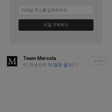
Int J Mol Sci. 2024 Jul 24;25(15):8079, 
Anticancer Mechanism
Int J Mol Sci. 2024 Jul 24;25(15):8079, 
지금 구독하기
Antioxidant Mechanism
Int. J. Mol. Sci. 2024, 25, 5041, Abstract
Int. J. Mol. Sci. 2024, 25, 5041, Sources
Team Mercola
더 읽기
Int. J. Mol. Sci. 2024, 25, 5041, 
이 작성자의
더 많은 글
읽기.
Alzheimer’s Disease
Int. J. Mol. Sci. 2024, 25, 5041, 
Cardiovascular Diseases
Int. J. Mol. Sci. 2024, 25, 5041, 
Cognitive and Memory Disorders