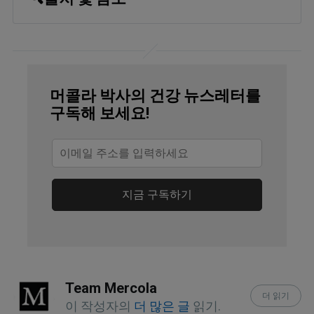
Pediatric Neurology January 2014; 
50(1):69-72.
Fox News January 17, 2014
머콜라 박사의 건강 뉴스레터를
Confectionary News August 10, 2012
구독해 보세요!
Eating Behaviors April 2013, Volume 14, 
Issue 2, Pages 149-156
British Dental Journal October 7, 2011; 
지금 구독하기
211(7):E15
J Dent Res. 1996 Jan;75(1):594-8.
Pediatr Neurol. 2014 Jan;50(1):69-72.
Team Mercola
더 읽기
이 작성자의
더 많은 글
읽기.
GreenMedInfo.com, Sucralose Toxicity 