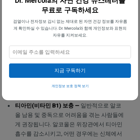
Dr. Mercola의 자연 건강 뉴스레터를
동하는 사람들에 비해
과도한 양의 고강도 운동
은 추
무료로 구독하세요
가적인 이점을 얻지 못한다는 것을 발견했습니다.
검열이나 전자정보 감시 없는 제대로 된 자연 건강 정보를 자유롭
게 확인하실 수 있습니다. Dr. Mercola와 함께 개인정보와 표현의
술로 인한 손상을 줄이기 위해 간 건강을 지
자유를 지켜보세요.
원하세요
알코올 관련 질병으로부터 건강을 보호하는 가장 좋
은 방법은 처음부터 술을 마시지 않는 것입니다. 하지
만, 꼭 술을 마셔야 한다면 책임감 있게 마시고 섭취
지금 구독하기
량을 제한하세요. 술로 인한 간 손상을 보호하려면 다
개인정보 보호 정책 보기
음과 같은 전략을 기억하는 것도 중요합니다.
티아민(비타민 B1) 보충 —
일반적으로 알코
올 남용 및 중독으로 어려움을 겪는 사람들에
게 권장됩니다. 알코올은 위장관에서 티아민
흡수를 감소시키고, 어떤 경우에는 신체에서