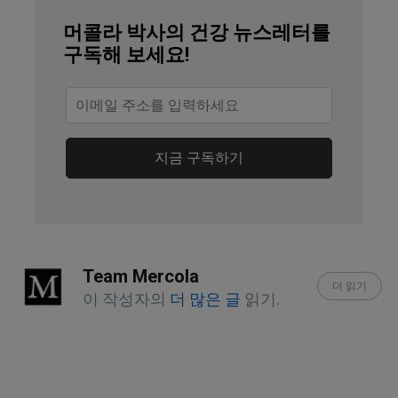
Standford Medicine, “What Causes 
머콜라 박사의 건강 뉴스레터를
Cancer?”
구독해 보세요!
National Cancer Policy Forum, 
“Tobacco Use and Cancer”
Cancers (Basel). 2023 Jan; 15(2): 485, 
지금 구독하기
Abstract
STAT, July 11, 2024
CA Cancer J Clin. 2024 Jul 11. doi: 
Team Mercola
10.3322/caac.21858
더 읽기
이 작성자의
더 많은 글
읽기.
StatPearls, “Controlled Substance Act”
Alcohol Rehab Guide, “Is Alcohol a 
Drug?”