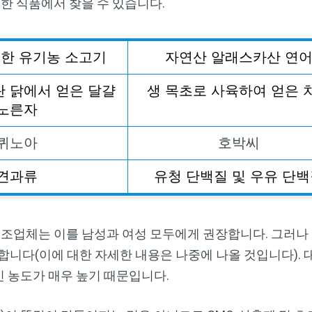
부한 식품에서 찾을 수 있습니다.
육한
유기농
소고기
자연산
알래스카산
연
란
닭에서
얻은
달걀
생
목초로
사육하여
얻은
노른자
퀴노아
호박씨
견과류
유청
단백질
및
우유
단백
제조업체는 이를 남성과 여성 모두에게 권장합니다. 그러나
합니다(이에 대한 자세한 내용은 나중에 나올 것입니다). 
신 농도가 매우 높기 때문입니다.