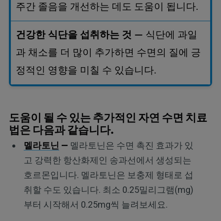
주간
졸음을
개선하는
데도
도움이
됩니다
.
건강한
식단을
섭취하는
것
식단에
과일
—
과
채소를
더
많이
추가하면
수면의
질에
긍
정적인
영향을
미칠
수
있습니다
.
도움이 될 수 있는 추가적인 자연 수면 치료
법은 다음과 같습니다.
멜라토닌
—
멜라토닌은 수면 촉진 효과가 있
고 강력한 항산화제인 송과선에서 생성되는
호르몬입니다. 멜라토닌은 보충제 형태로 섭
취할 수도 있습니다. 최소 0.25밀리그램(mg)
부터 시작해서 0.25mg씩 늘려보세요.