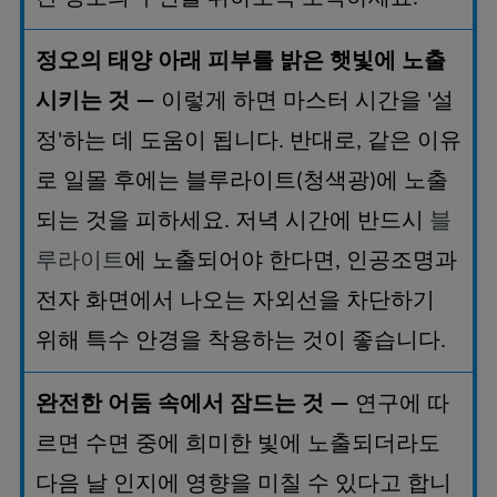
정오의
태양
아래
피부를
밝은
햇빛에
노출
시키는
것
이렇게
하면
마스터
시간을
설
—
'
정
하는
데
도움이
됩니다
반대로
같은
이유
'
.
,
로
일몰
후에는
블루라이트
청색광
에
노출
(
)
되는
것을
피하세요
저녁
시간에
반드시
블
.
루라이트
에
노출되어야
한다면
인공조명과
,
전자
화면에서
나오는
자외선을
차단하기
위해
특수
안경을
착용하는
것이
좋습니다
.
완전한
어둠
속에서
잠드는
것
연구에
따
—
르면
수면
중에
희미한
빛에
노출되더라도
다음
날
인지에
영향을
미칠
수
있다고
합니