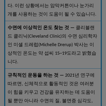
다
이런
상황에서는
암막커튼이나
눈가리
.
개를
사용하는
것이
도움이
될
수
있습니다
.
수면에
이상적인
온도
찾는
것
클리블랜
—
드
클리닉
의
수면
심리학자
(Cleveland Clinic)
인
미셸
드레럽
박사는
이
(Michelle Drerup)
상적인
온도는
약
섭씨
도라고
밝혔습
15~19
니다
.
규칙적인
운동을
하는
것
년
연구에
—
2021
따르면
신체적으로
활동적인
것은
여러분
,
이
힘을
키우고
건강을
유지하는
데
도움이
될
뿐만
아니라
수면의
질
불면증
심각도
,
,