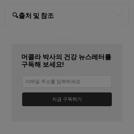
🔍
출처 및 참조
Military.com Air Force BMT Physical 
Fitness Test
Keep Inspiring Me, 10 Massive 
머콜라 박사의 건강 뉴스레터를
Benefits of Pushups
구독해 보세요!
Men’s Health, October 18, 2012
Men’s Health, April 13, 2014
Six Pack Factory, How to Do A Pushup 
지금 구독하기
Correctly
Breaking Muscle, Pimp Your Pushup: 3 
Common Mistakes and 5 Challenging 