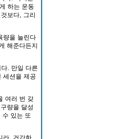
게
하는
운동
것보다
,
그리
육량을
늘린다
게
해준다든지
니다
.
만일
다른
련
세션을
제공
을
여러
번
갖
요구량을
달성
줄
수
있는
또
니라
,
건강한