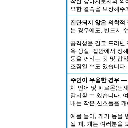
착한
강아지로서의
의
요한
결속을
보장해주
진단되지
않은
의학적
는
경우에도
,
반드시
공격성을
결코
드러낸
욕
상실
,
집안에서
정
동을
꺼리는
것
및
갑
조짐일
수도
있습니다
.
주인이
우울한
경우
—
체
언어
및
페로몬
(
냄
감지할
수
있습니다
.
내는
작은
신호들을
개
예를
들어
,
개가
동물
될
때
,
개는
여러분을