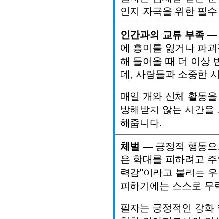
인지
자극을
위한
필수
인간과의
교류
부족
—
에
흥미를
잃거나
파괴
해
들어올
때
더
이상
데
,
사람들과
소중한
매일
개와
신체
활동을
방해받지
않는
시간을
해줍니다
.
체벌
—
긍정적
행동으
은
학대를
피하려고
주
력감
"
이라고
불리는
우
피하기에는
스스로
무
필자는
긍정적인
강화