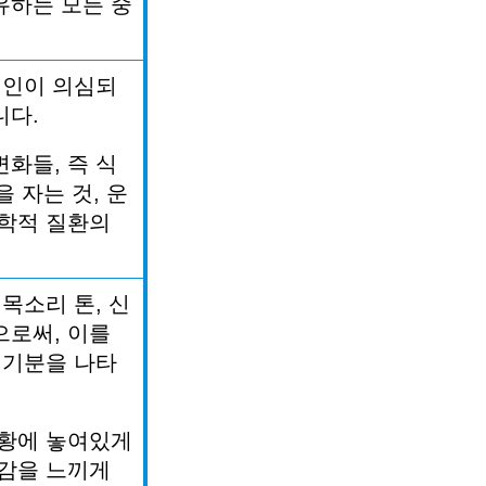
유하는
모든
중
원인이
의심되
니다
.
변화들
,
즉
식
을
자는
것
,
운
학적
질환의
목소리
톤
,
신
으로써
,
이를
기분을
나타
황에
놓여있게
감을
느끼게