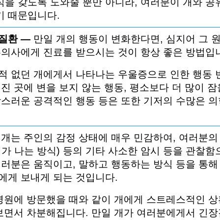
식을
갖도록
도와줄
뿐만
아니라
,
여러분이
개와
공
기
때문입니다
.
질환
—
만일
개의
행동이
변화한다면
,
심지어
그
수의사에게
진료를
받으시는
것이
항상
좋은
방법입
적
없던
개에게서
나타나는
우울증으로
인한
행동
해진
곳에
변을
보지
않는
행동
,
평소보다
더
많이
잠
작스러운
공격적인
행동
등은
또한
기저의
수많은
의
개는
주인의
감정
상태에
매우
민감하여
,
여러분의
새가
나는
방식
)
등의
기타
사소한
암시
등을
관찰함
여러분은
움직이고
,
말하고
행동하는
방식
등을
통해
에게
보내게
되는
것입니다
.
병원에
방문했을
때와
같이
개에게
스트레스적인
상
보면서
차분해집니다
.
만일
개가
여러분에게서
긴장