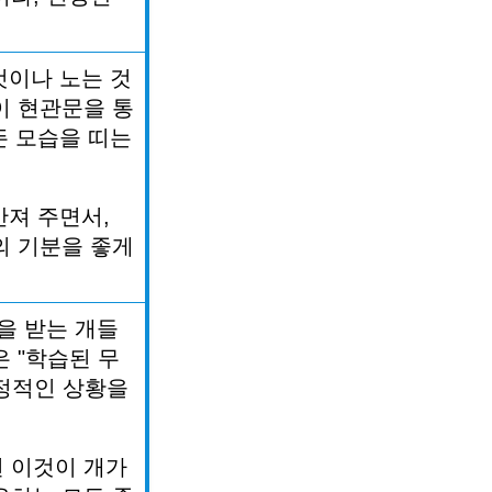
것이나
노는
것
이
현관문을
통
뜬
모습을
띠는
만져
주면서
,
의
기분을
좋게
을
받는
개들
은
"
학습된
무
정적인
상황을
면
이것이
개가