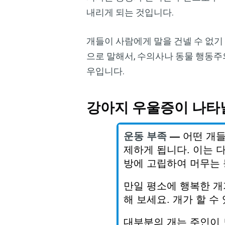
내리게 되는 것입니다.
개들이 사람에게 말을 건넬 수 없기
으로 말해서, 수의사나 동물 행동
우입니다.
강아지 우울증이 나타날
운동
부족
—
어떤
개
제하게
됩니다
.
이는
방에
고립하여
머무는
만일
평소에
행복한
개
해
보세요
.
개가
할
수
대부분의
개는
주인이