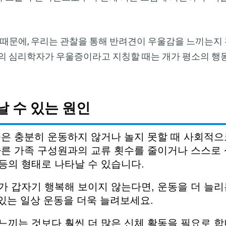
 때문에, 우리는 관찰을 통해 반려견이 우울감을 느끼는지
주의 심리학자가 우울증이라고 지칭할 때는 개가 평소의 행
 수 있는 원인
들은
충분히
운동하지
않거나
놀지
못할
때
사회적으
다른
가족
구성원과의
교류
횟수를
줄이거나
스스로
등의
형태로
나타날
수
있습니다
.
가
갑자기
행복해
보이지
않는다면
,
운동을
더
늘리
있는
일상
운동을
더욱
늘려보세요
.
느끼는
것보다
훨씬
더
많은
신체
활동을
필요로
합