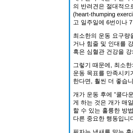
의
반려견은
절대적으
(heart-thumping exerci
고
일주일에
6
번이나
7
최소한의
운동
요구량
거나
힘줄
및
인대를
혹은
심혈관
건강을
강
그렇기
때문에
,
최소한
운동
목표를
만족시키
한다면
,
훨씬
더
좋습
개가
운동
후에
"
쿨다
게
하는
것은
개가
매
할
수
있는
훌륭한
방
다른
중요한
행동입니
필자는
냄새를
맡는
훈