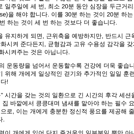
Dr. Mercola의 자연 건강 뉴스레터를 무
로
일주일에
세
번
,
최소
20
분
동안
심장을
두근거리
료로 구독하세요
se)
을
해야
합니다
.
이를
30
분
하는
것이
20
분
하는
번
하는
것이
세
번
하는
것보다
더
좋습니다
.
검열이나 전자정보 감시 없는 제대로 된 자연 건강 정보를 자유
롭게 확인하실 수 있습니다. Dr. Mercola와 함께 개인정보와 표
을
유지하게
되면
,
근위축을
예방하지만
,
반드시
근
현의 자유를 지켜보세요.
강화시켜
준다든지
,
균형감과
고유
수용성
감각을
갖
화시켜주는
것은
아닙니다
.
의
운동량을
넘어서
운동할수록
건강에
더욱
좋습
기
위해
개에게
일상적인
걷기와
추가적인
일일
훈
지금 구독하기
니다
!
개인정보 보호 정책 보기
운
"
시간을
갖는
것의
일환으로
긴
시간의
후각
세션
일
집
바깥에서
킁킁대며
냄새를
맡아야
하는
필수
법으로
,
이는
개에게
충분한
정신적
풍요를
제공해
다
.
련이
개에게
있어
단지
즐거움의
일부분일
뿐만
아