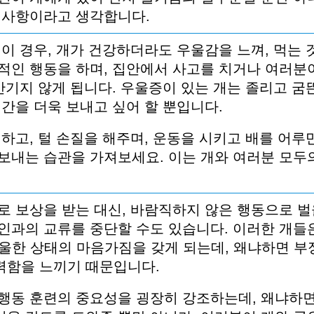
사항이라고
생각합니다
.
이
경우
,
개가
건강하더라도
우울감을
느껴
,
먹는
적인
행동을
하며
,
집안에서
사고를
치거나
여러분
반기지
않게
됩니다
.
우울증이
있는
개는
졸리고
굼
시간을
더욱
보내고
싶어
할
뿐입니다
.
하고
,
털
손질을
해주며
,
운동을
시키고
배를
어루
보내는
습관을
가져보세요
.
이는
개와
여러분
모두
로
보상을
받는
대신
,
바람직하지
않은
행동으로
벌
인과의
교류를
중단할
수도
있습니다
.
이러한
개들
울한
상태의
마음가짐을
갖게
되는데
,
왜냐하면
부
력함을
느끼기
때문입니다
.
행동
훈련의
중요성을
굉장히
강조하는데
,
왜냐하