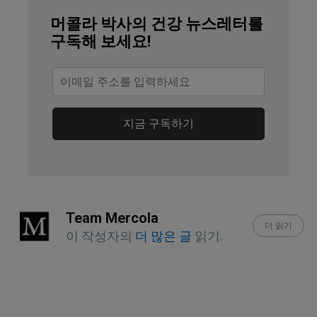
Sep;107(3):444-50
머콜라 박사의 건강 뉴스레터를
io9 December 22, 2014
구독해 보세요!
Soc Sci Med. 1994 Oct;39(8):1077-82
WebMD, Uvulopalatopharyngoplasty
지금 구독하기
Isr J Med Sci. 1982 Jul;18(7):774-8
Laryngoscope. 2007 Mar;117(3):503-6
lin Otolaryngol Allied Sci. 2004 
Team Mercola
Dec;29(6):689-93
더 읽기
이 작성자의
더 많은 글
읽기.
J Prosthet Dent. 2004 May;91(5):459-
67
Ann Otol Rhinol Laryngol. 2000 