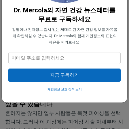
얼굴, 손 및 발의 종기를 유발하는 유전성 혈관부종이
Dr. Mercola의 자연 건강 뉴스레터를
라는 유전적 질환으로 인해 발생할 수 있는 목젖이 부
어오르는 경우가 보고됩니다.
무료로 구독하세요
검열이나 전자정보 감시 없는 제대로 된 자연 건강 정보를 자유롭
대부분의 경우 이것은 저절로 낫는 가벼운 질환이지
게 확인하실 수 있습니다. Dr. Mercola와 함께 개인정보와 표현의
자유를 지켜보세요.
만, 드문 경우에 목젖이 삼키거나 숨쉬기조차 힘들 정
도로 부풀어 오를 수 있습니다. 후자의 경우 즉시 진
료를 받으십시오. 목젖에 약간의 자극이 있으면 얼음
조각을 빨아먹거나 따뜻한 소금물로 가글을 시도하
지금 구독하기
십시오.
개인정보 보호 정책 보기
목젖 피어싱에 대해서는 다시 생각해보고
싶을 수 있습니다
흔하지는 않지만 일부 사람들은 목젖 피어싱을 선택
합니다. 그러나 이 과정에는 피어싱 시술 자체부터 시