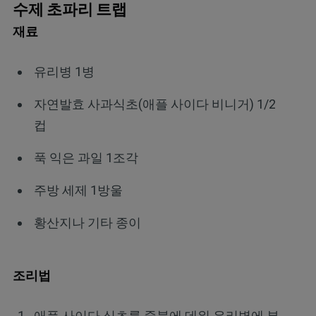
수제 초파리 트랩
재료
유리병 1병
자연발효 사과식초(애플 사이다 비니거) 1/2
컵
푹 익은 과일 1조각
주방 세제 1방울
황산지나 기타 종이
조리법
애플 사이다 식초를 중불에 데워 유리병에 부