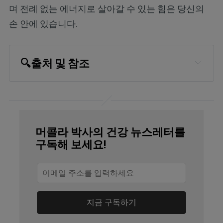
며 전례 없는 에너지로 살아갈 수 있는 힘은 당신의
손 안에 있습니다.
🔍
출처 및 참조
The Huffington Post, How to Get Rid of 
Fruit Flies, Before and After They Get 
Into Your Home
머콜라 박사의 건강 뉴스레터를
Virology. 2012 Feb 5; 423(1): 1–5
구독해 보세요!
UK College of Agriculture, Food and 
Environment, Fruit Flies
Department of Primary Industries and 
지금 구독하기
Regional Development, June 6, 2018