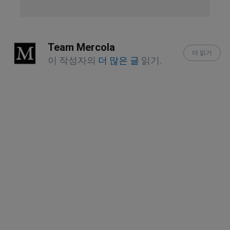
Queensland Government, Queensland 
fruit fly
Team Mercola
Orkin Canada, Fruit Flies
더 읽기
이 작성자의
더 많은 글
읽기.
SFGate, December 14, 2018
New Vision, July 19, 2017
Natty Naturals, Fruit Flies… How To Get 
Rid of Them Naturally
Tips Bulletin, The Ultimate Guide on 
How to Get Rid of Flies
Good Housekeeping, 7 Smart Ways to 
Kill Fruit Flies