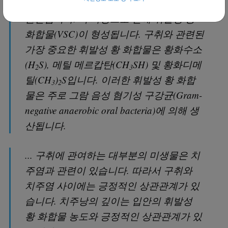
"구강 내 미생물 분해는 구강 악취의 주요
원인입니다. 이 과정으로 인해 휘발성 황
화합물(VSC)이 형성됩니다. 구취와 관련된
가장 중요한 휘발성 황 화합물은 황화수소
(H
S), 메틸 메르캅탄(CH
SH) 및 황화디메
2
3
틸(CH
)
S입니다. 이러한 휘발성 황 화합
3
2
물은 주로 그람 음성 혐기성 구강균(Gram-
negative anaerobic oral bacteria)에 의해 생
산됩니다.
... 구취에 관여하는 대부분의 미생물은 치
주염과 관련이 있습니다. 따라서 구취와
치주염 사이에는 긍정적인 상관관계가 있
습니다. 치주낭의 깊이는 입안의 휘발성
황 화합물 농도와 긍정적인 상관관계가 있