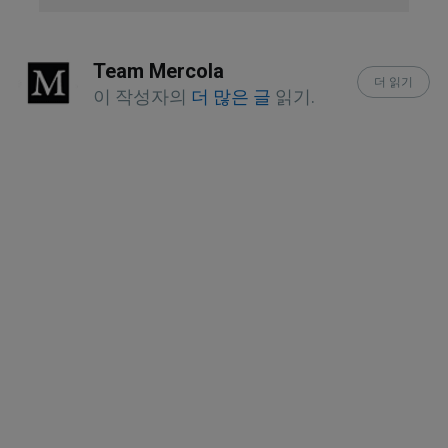
ISRN Dent. 2014; 2014: 839635
Team Mercola
더 읽기
Cureus. 2023 Apr; 15(4): e37957
이 작성자의
더 많은 글
읽기.
Harvard Health Publishing September 
18, 2023
JAMA Otolaryngol Head Neck Surg. 
2018 Jul 1;144(7):594-603. doi: 
10.1001/jamaoto.2018.0614
Ear, Nose & Throat Journal September 
26, 2021
Med Princ Pract. 2022 May; 31(2): 
149–155