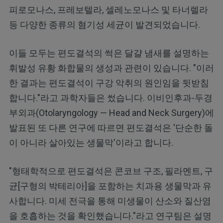
피로모나스, 프레보텔라, 셀레노모나스 및 타너렐라
등 다양한 종류의 혐기성 세균이 발견되었습니다.
이들 모두는 편도결석의 썩은 달걀 냄새를 설명하는
휘발성 유황 화합물의 생성과 관련이 있습니다. "이러
한 결과는 편도결석이 구강 악취의 원인임을 뒷받침
합니다."라고 과학자들은 썼습니다. 이비인후과-두경
부외과(Otolaryngology — Head and Neck Surgery)에
발표된 또 다른 연구에 따르면 편도결석은 '단순한 돌
이 아니라 살아있는 생물막'이라고 합니다.
"형태학적으로 편도결석은 콘코브 구조, 필라멘트, 구
균[구형의 박테리아]을 포함하는 치과용 생물막과 유
사합니다. 미세 전극을 통해 미생물이 산소와 질산염
을 호흡하는 것을 확인했습니다."라고 연구팀은 설명