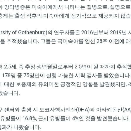
Dr. Mercola의 자연 건강 뉴스레터를 무
아 망막병증은 미숙아에게서 나타나는 질병으로, 실명으로 
료로 구독하세요
충제는 출생 직후의 미숙아에게 정기적으로 제공되지 않습
검열이나 전자정보 감시 없는 제대로 된 자연 건강 정보를 자유
sity of Gothenburg)의 연구자들은 2016년부터 20
롭게 확인하실 수 있습니다. Dr. Mercola와 함께 개인정보와 표
현의 자유를 지켜보세요.
을 추적했습니다. 그들은 극미숙아를 임신 28주 이전에 
2.5세, 즉 추정 생년월일로부터 2.5년이 될 때까지 추
지금 구독하기
이 178명 중 75명만이 실행 가능한 시력 검사를 받았습니
에 대한 보충제의 유의미한 긍정적인 영향을 발견했지만, 
개인정보 보호 정책 보기
았습니다.
 센터와 출생 시 도코사헥사엔산(DHA)과 아라키돈산(A
유병률이 16.8%, 근시 유병률이 4%인 것을 발견했습니다
결과가 나왔습니다.