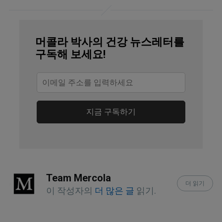
J Steroid Biochem Mol Biol. 2019
May;189:228-239. doi:
머콜라 박사의 건강 뉴스레터를
10.1016/j.jsbmb.2018.12.010. Epub
구독해 보세요!
2019 Jan 4
Endocr Pract. 2021 May; 27(5): 484-
493
지금 구독하기
PLOS ONE 2016; 11 (4): e0152441
YouTube, CarnivoreMD, The Sun
Episode May 10, 2022, 20:13
Team Mercola
Occupational and Environmental
더 읽기
이 작성자의
더 많은 글
읽기.
Medicine 2021;78:286-292
J Surg Res. 2023 Mar;283:274-281. doi: