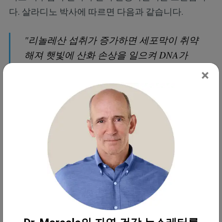
다. 살라디노 박사에 따르면 다음과 같습니다.
"리놀레산 섭취가 증가하면 세포막이 취약
해져 햇빛에 산화 손상을 일으켜 DNA가
손상되고 멜라닌 세포 모반 전구체 병변이
×
나 흑색종으로 이어질 수 있을까요, 아니
면 편평 흑색종과 기저 흑색종에서도 같은
일이 일어날 수 있을까요?
저는 그렇다고 대답하고 싶습니다. 아직
이에 대한 연구가 없었기 때문에 문헌에
의해 뒷받침되지는 않습니다. 리놀레산에
대한 더 많은 연구가 필요합니다 ... 저는
종자유에서 발견되는 리놀레산이 인간의
만성 질환을 유발하는 가장 큰 요인 중 하