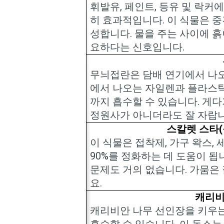
휘발유
,
페인트
,
등유 및 락커
히 효과적입니다
.
이 식물은 중
성합니다
.
물을 주는 사이에 흙
요하다는 신호입니다
.
무늬접란은 담배 연기에서 나
에서 나오는 자일렌과 플라스
까지 흡수할 수 있습니다
.
게다
정원사가 아니더라도 잘 자랍
스칼렛 스타
(
이 식물은 접착제
,
가구 왁스
,
90%
를 정화하는 데 도움이 됩
문제도 거의 없습니다
.
가뭄은 
요
.
캐리비
캐리비안 나무 선인장을 키우
흡수할 수 있습니다
.
이 독소는