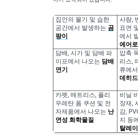
집안의 물기 및 습한
사람
,
공간에서 발생하는
곰
표면 
팡이
에서 
에어
담배
,
시가 및 담배 파
압축 
이프에서 나오는
담배
리스
,
연기
류에서
데히
카펫
,
매트리스
,
폴리
비닐 
우레탄 폼 쿠션 및 전
장재
,
자제품에서 나오는
난
감
, P
연성 화학물질
지 등
탈레