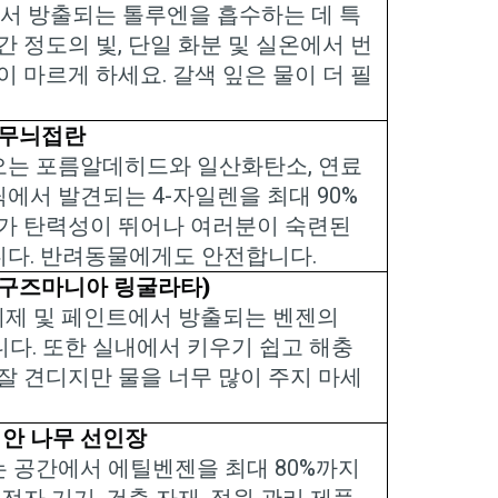
에서 방출되는 톨루엔을 흡수하는 데 특
간 정도의 빛
,
단일 화분 및 실온에서 번
이 마르게 하세요
.
갈색 잎은 물이 더 필
무늬접란
오는 포름알데히드와 일산화탄소
,
연료
틱에서 발견되는
4-
자일렌을 최대
90%
가 탄력성이 뛰어나 여러분이 숙련된
니다
.
반려동물에게도 안전합니다
.
구즈마니아 링굴라타
)
세제 및 페인트에서 방출되는 벤젠의
니다
.
또한 실내에서 키우기 쉽고 해충
잘 견디지만 물을 너무 많이 주지 마세
안 나무 선인장
는 공간에서 에틸벤젠을 최대
80%
까지
 전자 기기
,
건축 자재
,
정원 관리 제품
,