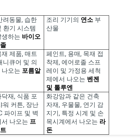
반려동물
,
습한
조리 기기의
연소
부
및 환기 시스템
산물
발생하는
바이오
×
로졸
목재 제품
,
매트
페인트
,
용매
,
목재 접
매니큐어 및 의
착제
,
에어로졸 스프
 나오는
포름알
레이 및 가정용 세척
드
제에서 나오는
벤젠
및 톨루엔
바닥재
,
식품 포
화강암과 같은 건축
샤워 커튼
,
장난
자재
,
우물물
,
연기 감
VC
파이프 및 벽
지기
,
특정 시계 및 손
에서 나오는
프
목시계에서 나오는
라
이트
돈