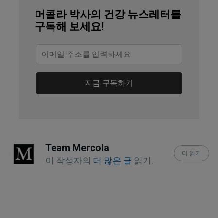
Cureus, 2018;10(6)
머콜라 박사의 건강 뉴스레터를
구독해 보세요!
GrassrootsHealth Magnesium and
Vitamin K2 Combined Important for
Vitamin D Levels
Harvard Gazette, February 15, 2017
지금 구독하기
DermatoEndocrinology, 2012;4(2)
Journal of Neuroscience, 2011;31(39)
Team Mercola
U.S. Pharmacist, 2009;34(3)
더 읽기
이 작성자의
더 많은 글
읽기.
North American Journal of Medical
Sciences, 2014;6(8)
Current Opinions in Clinical Nutrition