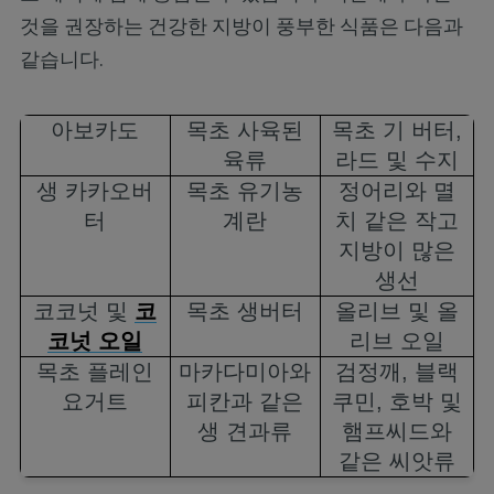
것을 권장하는 건강한 지방이 풍부한 식품은 다음과
같습니다.
아보카도
목초 사육된
목초 기 버터
,
육류
라드 및 수지
생 카카오버
목초 유기농
정어리와 멸
터
계란
치 같은 작고
지방이 많은
생선
코코넛 및
코
목초 생버터
올리브 및 올
코넛 오일
리브 오일
목초 플레인
마카다미아와
검정깨
,
블랙
요거트
피칸과 같은
쿠민
,
호박 및
생 견과류
햄프씨드와
같은 씨앗류