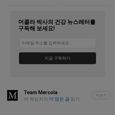
527.
Redox Biol. 2014; 2: 963–970.
머콜라 박사의 건강 뉴스레터를
Eur J Clin Invest. 2016 Mar;46(3):285-
구독해 보세요!
98.
Eur J Clin Nutr. 2013 Aug; 67(8): 789–
796.
지금 구독하기
Pharmacol Res. 2007 Mar; 55(3): 224–
236.
Recent Pat Food Nutr Agric. 2010
Team Mercola
Jun;2(2):166-77.
더 읽기
이 작성자의
더 많은 글
읽기.
Anticancer Agents Med Chem. 2012
Dec; 12(10): 1281–1305.