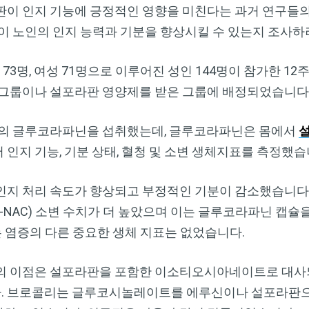
Dr. Mercola의 자연 건강 뉴스레터를 무
판이 인지 기능에 긍정적인 영향을 미친다는 과거 연구들
료로 구독하세요
이 노인의 인지 능력과 기분을 향상시킬 수 있는지 조사하
검열이나 전자정보 감시 없는 제대로 된 자연 건강 정보를 자유
 73명, 여성 71명으로 이루어진 성인 144명이 참가한 1
롭게 확인하실 수 있습니다. Dr. Mercola와 함께 개인정보와 표
 그룹이나 설포라판 영양제를 받은 그룹에 배정되었습니다
현의 자유를 지켜보세요.
mg의 글루코라파닌을 섭취했는데, 글루코라파닌은 몸에서
인지 기능, 기분 상태, 혈청 및 소변 생체지표를 측정했습
지금 구독하기
인지 처리 속도가 향상되고 부정적인 기분이 감소했습니다
개인정보 보호 정책 보기
N-NAC) 소변 수치가 더 높았으며 이는 글루코라파닌 캡
는 염증의 다른 중요한 생체 지표는 없었습니다.
의 이점은 설포라판을 포함한 이소티오시아네이트로 대사
. 브로콜리는 글루코시놀레이트를 에루신이나 설포라판으