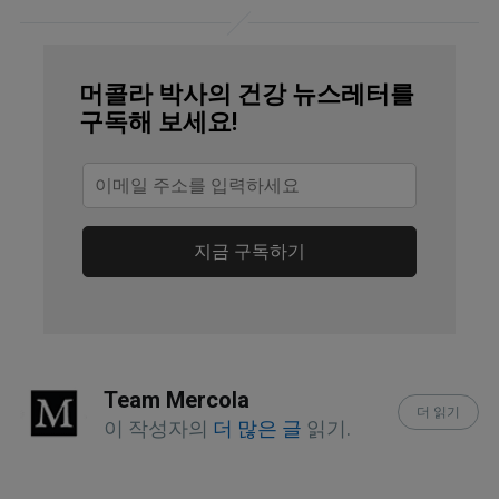
U.S. CDC, Adult Obesity Facts
NEJM December 26, 2013
머콜라 박사의 건강 뉴스레터를
구독해 보세요!
N Engl J Med 2002; 347:81-88
Osteoarthritis Cartilage. 2017 
Jan;25(1):23-29. doi: 
10.1016/j.joca.2016.09.013. Epub 2016 
지금 구독하기
Oct 3
BMJ. 2013 Jan 24;346:f232. doi: 
10.1136/bmj.f232
Team Mercola
더 읽기
Osteoarthritis and Cartilage July 2014, 
이 작성자의
더 많은 글
읽기.
Volume 22, Issue 7, Pages 959-968