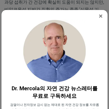
과당 섭취가 간 건강에 확실히 도움이 되지는 않지만,
비알코올성 지방간 질환의 증가는 종종 '식물성 기
×
름'이라고 불리는 산업적으로 가공된 독성 종자유의
섭취 증가와 더 관련이 있을 수 있습니다.
오메가-6 고도불포화지방산(PUFA)이 높은 종자유의
예로는 대두유, 목화씨유, 해바라기유, 카놀라유, 옥수
수유 및 홍화유가 있습니다. 오메가-6는 산화성 활성
산소를 급격히 증가시키고 미토콘드리아 기능 장애
를 유발하는 가장 흔한 종류인 리놀레산 때문에 염증
유발 물질로 간주됩니다.
Dr. Mercola의 자연 건강 뉴스레터를
연구진이 영양소(Nutrients) 저널에 언급한 바에 따
무료로 구독하세요
르면, “게다가, 몇몇 연구들은 오메가-6 고도불포화지
방산이 비만, 비알코올성 지방간 질환 그리고 심혈관
검열이나 전자정보 감시 없는 제대로 된 자연 건강 정보를 자유롭